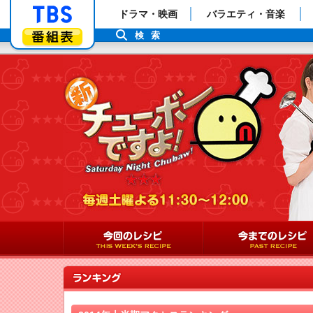
「TBSテレビ」トップページ
ドラマ・映画
バラエティ・音楽
番組表
検索