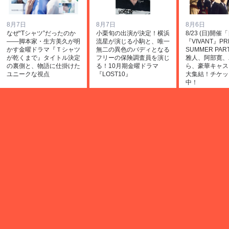
8月7日
8月7日
8月6日
なぜ“Tシャツ”だったのか
小栗旬の出演が決定！横浜
8/23 (日)開
――脚本家・生方美久が明
流星が演じる小駒と、唯一
『VIVANT』PR
かす金曜ドラマ『Ｔシャツ
無二の異色のバディとなる
SUMMER PA
が乾くまで』タイトル決定
フリーの保険調査員を演じ
雅人、阿部寛、
の裏側と、物語に仕掛けた
る！10月期金曜ドラマ
ら、豪華キャス
ユニークな視点
『LOST10』
大集結！チケッ
中！