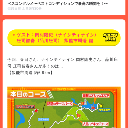
ベスコングルメ〜ベストコンディションで最高の瞬間を！〜
毎週日曜 よる6時30分
ゲスト：岡村隆史（ナインティナイン）
庄司智春（品川庄司） 飯能市周遊 編
今回、春日さん、ナインティナイン 岡村隆史さん、品川庄
司 庄司智春さんが歩くのは…
【飯能市周遊 約6.9km】