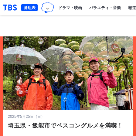
「TBSテレビ｜ときめくときを。」トップページ
番組表
ドラマ・映画
バラエティ・音楽
報道
2025年5月25日（日）
埼玉県・飯能市でベスコングルメを満喫！