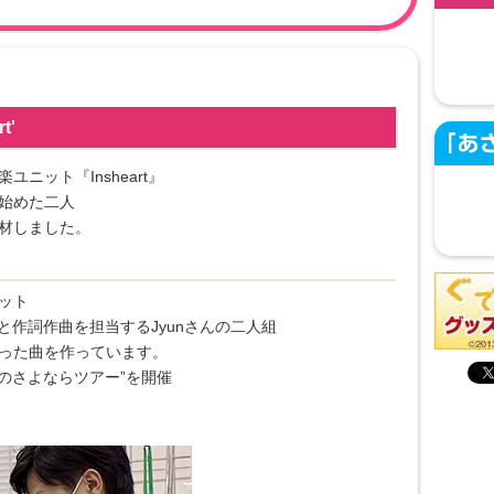
t'
ニット『Insheart』
始めた二人
材しました。
ット
んと作詞作曲を担当するJyunさんの二人組
った曲を作っています。
のさよならツアー”を開催