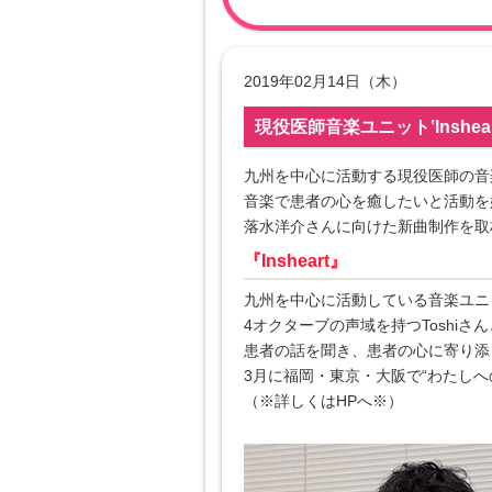
2019年02月14日（木）
現役医師音楽ユニット‛Inshear
九州を中心に活動する現役医師の音楽ユ
音楽で患者の心を癒したいと活動を
落水洋介さんに向けた新曲制作を取
『Insheart』
九州を中心に活動している音楽ユニ
4オクターブの声域を持つToshiさ
患者の話を聞き、患者の心に寄り添
3月に福岡・東京・大阪で“わたしへ
（※詳しくはHPへ※）