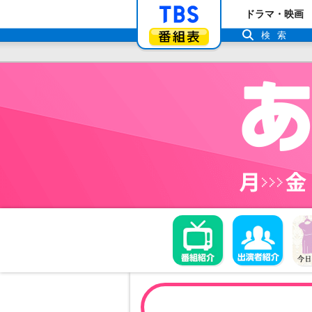
「TBSテレビ」ト
ドラマ・映画
番組表
検索