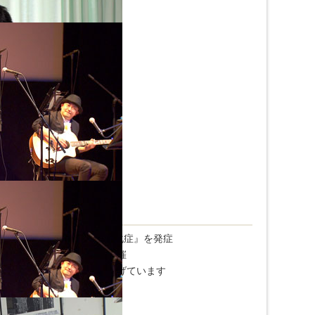
る難病『PLS・原発性側索硬化症』を発症
を伝える講演会を各地で開催
のための人材会社を立ち上げています