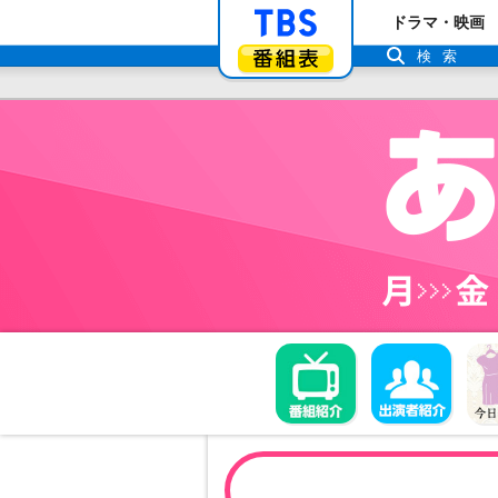
「TBSテレビ」ト
ドラマ・映画
番組表
検索