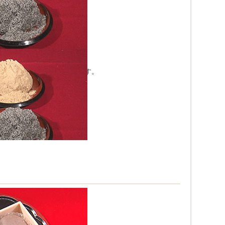
味おかめ」
ゴマの三種類で販売しています。
テ麹町1-7 1F