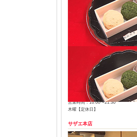
京都・四条にある創業200年の「祇
昭和大正期から青のりのおはぎは作
おはぎ 500円（3個入り 税込み）
祇園饅頭
住所：京都府京都市東山区四条通大
電話：075-561-2719
営業時間：10:00〜21:30
木曜【定休日】
サザエ本店