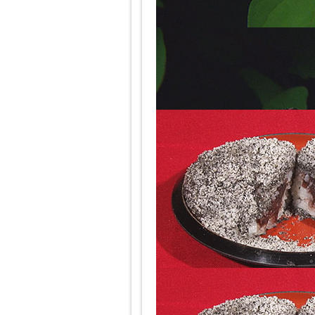
西日本は「2秒に1回」、東日本は「
西と東では、発光するペースが２倍
西日本の「おはぎ」は緑！？
関東のおはぎの定番と言えば
あんこ・きなこ・ゴマ