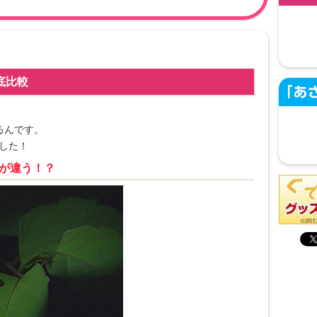
底比較
るんです。
した！
が違う！？