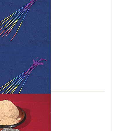
てよった「長手牡丹」
スボ手牡丹」と呼ばれます。