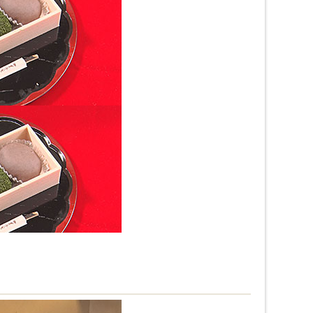
園饅頭」
られていたそうです。
和大路西入中之町196