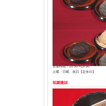
東京・麹町にある創業70年の「甘
50年ほど前から、あん・きなこ・
おはぎ各280円（税込み）
甘味おかめ
住所：東京都千代田区麹町1-7 フェル
電話：03-5275-5368
営業時間：10:30〜18:30
土曜、日曜、祝日【定休日】
祇園饅頭