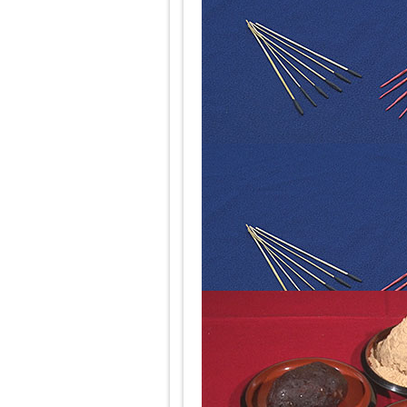
左：スボ手牡丹、右：長手牡丹
関東はカラフルな和紙に火薬をつめ
関西はワラの先端に火薬をつけた「
甘味おかめ