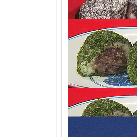
一方、関西は、あんこ・きなこ、そ
なんと青のりなんだそうです。
大昔から違う！「線香花火」