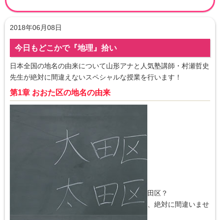
2018年06月08日
今日もどこかで『地理』拾い
日本全国の地名の由来について山形アナと人気塾講師・村瀬哲史
先生が絶対に間違えないスペシャルな授業を行います！
第1章 おおた区の地名の由来
おおた区を漢字で書くと大田区？それとも太田区？
意外と迷ってしまうこの地名も由来を知れば、絶対に間違いませ
ん。