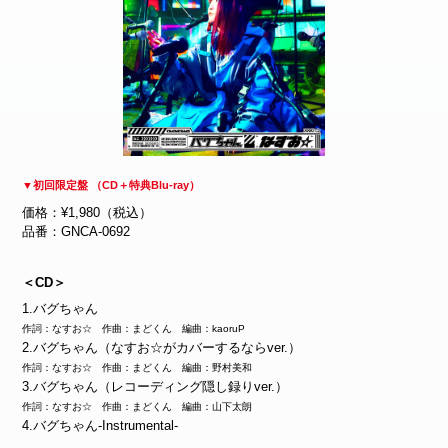
▼初回限定盤 （CD＋特典Blu-ray）
価格：¥1,980（税込）
品番：GNCA-0692
＜CD＞
1.バグちゃん
作詞：なすお☆ 作曲：まどくん 編曲：kaoruP
2.バグちゃん（なすお☆がカバーするならver.）
作詞：なすお☆ 作曲：まどくん 編曲：野村美和
3.バグちゃん（レコーディング隠し録りver.）
作詞：なすお☆ 作曲：まどくん 編曲：山下太朗
4.バグちゃん-Instrumental-