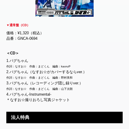
▼通常盤（CD）
価格：¥1,320（税込）
品番：GNCA-0694
＜CD＞
1.バグちゃん
作詞：なすお☆ 作曲：まどくん 編曲：kaoruP
2.バグちゃん（なすお☆がカバーするならver.）
作詞：なすお☆ 作曲：まどくん 編曲：野村美和
3.バグちゃん（レコーディング隠し録りver.）
作詞：なすお☆ 作曲：まどくん 編曲：山下太朗
4.バグちゃん-Instrumental-
＊なすお☆撮りおろし写真ジャケット
法人特典