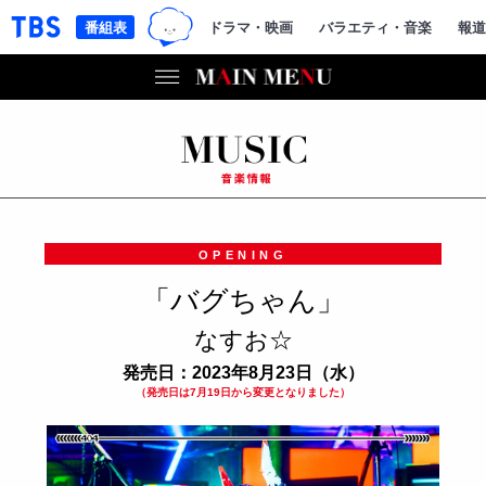
TBSグループキャラクター『ワクテ
「TBSテレビ｜ときめくときを。」トップページ
番組表
ドラマ・映画
バラエティ・音楽
報道
OPENING
「バグちゃん」
なすお☆
発売日：2023年8月23日（水）
（発売日は7月19日から変更となりました）