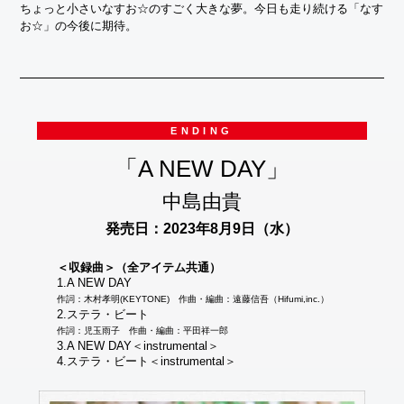
ちょっと小さいなすお☆のすごく大きな夢。今日も走り続ける「なす
お☆」の今後に期待。
ENDING
「A NEW DAY」
中島由貴
発売日：2023年8月9日（水）
＜収録曲＞（全アイテム共通）
1.A NEW DAY
作詞：木村孝明(KEYTONE) 作曲・編曲：遠藤信吾（Hifumi,inc.）
2.ステラ・ビート
作詞：児玉雨子 作曲・編曲：平田祥一郎
3.A NEW DAY＜instrumental＞
4.ステラ・ビート＜instrumental＞