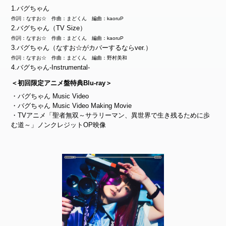
1.バグちゃん
作詞：なすお☆ 作曲：まどくん 編曲：kaoruP
2.バグちゃん（TV Size）
作詞：なすお☆ 作曲：まどくん 編曲：kaoruP
3.バグちゃん（なすお☆がカバーするならver.）
作詞：なすお☆ 作曲：まどくん 編曲：野村美和
4.バグちゃん-Instrumental-
＜初回限定アニメ盤特典Blu-ray＞
・バグちゃん Music Video
・バグちゃん Music Video Making Movie
・TVアニメ「聖者無双～サラリーマン、異世界で生き残るために歩
む道～」ノンクレジットOP映像