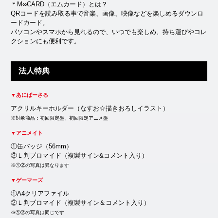
＊M∞CARD（エムカード）とは？
QRコードを読み取る事で音楽、画像、映像などを楽しめるダウンロ
ードカード。
パソコンやスマホから見れるので、いつでも楽しめ、持ち運びやコレ
クションにも便利です。
法人特典
▼あにばーさる
アクリルキーホルダー（なすお☆描きおろしイラスト）
※対象商品：初回限定盤、初回限定アニメ盤
▼アニメイト
①缶バッジ（56mm）
②Ｌ判ブロマイド（複製サイン&コメント入り）
※①②の写真は異なります
▼ゲーマーズ
①A4クリアファイル
②Ｌ判ブロマイド（複製サイン＆コメント入り）
※①②の写真は同じです