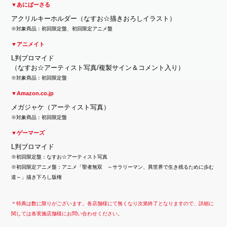
▼あにばーさる
アクリルキーホルダー（なすお☆描きおろしイラスト）
※対象商品：初回限定盤、初回限定アニメ盤
▼アニメイト
L判ブロマイド
（なすお☆アーティスト写真/複製サイン＆コメント入り）
※対象商品：初回限定盤
▼Amazon.co.jp
メガジャケ（アーティスト写真）
※対象商品：初回限定盤
▼ゲーマーズ
L判ブロマイド
※初回限定盤：なすお☆アーティスト写真
※初回限定アニメ盤：アニメ「聖者無双 ～サラリーマン、異世界で生き残るために歩む
道～」描き下ろし版権
＊特典は数に限りがございます。各店舗様にて無くなり次第終了となりますので、詳細に
関しては各実施店舗様にお問い合わせください。