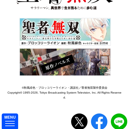
聖者無
©秋風緋色・ブロッコリーライオン・講談社／聖者無双製作委員会
Copyright©
1995-2026, Tokyo Broadcasting System Television, Inc. All Rights Reserve
d.