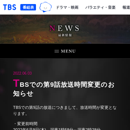
TBSグループキャラクター『ワクテ
「TBSテレビ｜ときめくときを。」トップページ
番組表
ドラマ・映画
バラエティ・音楽
報道
NEWS
2022.06.03
T
BSでの第9話放送時間変更のお
知らせ
TBSでの第9話の放送につきまして、放送時間が変更とな
ります。
・変更前時間
2022年6月9日(木) 深夜1時58分～深夜2時28分