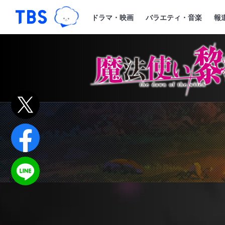
TBSグループキャラクター『ワクティ
「TBSテレビ｜ときめくときを。」トップペー
ドラマ・映画
バラエティ・音楽
報