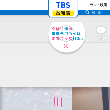
「TBSテレビ」ト
ドラマ・映画
番組表
検索