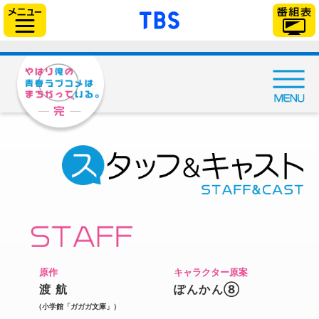
「TBSテレビ」トップ
サイドメニュー
原作
キャラクター原案
渡 航
ぽんかん⑧
（小学館「ガガガ文庫」）