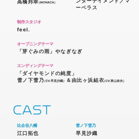
ンターテイメント／マ
高橋邦幸
（MONACA）
ーベラス
制作スタジオ
feel.
オープニングテーマ
「芽ぐみの雨」やなぎなぎ
エンディングテーマ
「ダイヤモンドの純度」
雪ノ下雪乃
＆由比ヶ浜結衣
（CV.早見沙織）
（CV.東山奈央）
比企谷八幡
雪ノ下雪乃
江口拓也
早見沙織