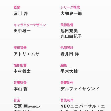
監督
シリーズ構成
及川 啓
大知慶一郎
キャラクターデザイン
美術監督
田中雄一
池田繁美
丸山由紀子
美術背景
色彩設計
アトリエムサ
岩井田 洋
撮影監督
編集
中村雄太
平木大輔
音響監督
音響制作
本山 哲
デルファイサウンド
音楽
音楽制作
石濱 翔
NBCユニバーサル・エ
（MONACA）