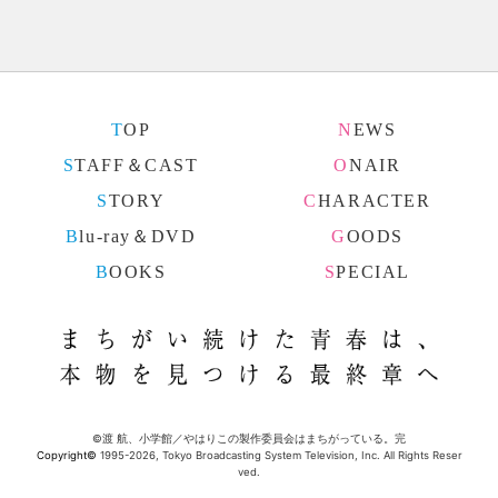
TOP
NEWS
STAFF＆CAST
ONAIR
STORY
CHARACTER
Blu-ray＆DVD
GOODS
BOOKS
SPECIAL
まちが
©渡 航、小学館／やはりこの製作委員会はまちがっている。完
Copyright©
1995-2026, Tokyo Broadcasting System Television, Inc. All Rights Reser
ved.