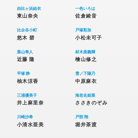
由比ヶ浜結衣
一色いろは
東山奈央
佐倉綾音
比企谷小町
戸塚彩加
悠木 碧
小松未可子
葉山隼人
材木座義輝
近藤 隆
檜山修之
平塚 静
雪ノ下陽乃
柚木涼香
中原麻衣
三浦優美子
海老名姫菜
井上麻里奈
ささきのぞみ
川崎沙希
戸部 翔
小清水亜美
堀井茶渡