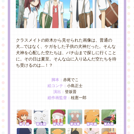
GOODS&EVENT
SPECIAL
クラスメイトの鈴木から見せられた画像は、
普通の
犬…ではなく、ケガをした子供の犬神だった。
そんな
犬神を心配した空たちは、バチ山まで探しに行くこと
に。
その日は夏至。そんな山に入り込んだ空たちを待
ち受けるのは…！？
脚本：
赤尾でこ
絵コンテ：
小島正士
演出：
登坂晋
総作画監督：
桂憲一郎