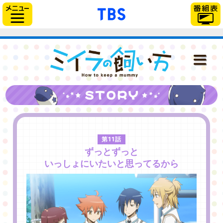
// Can also be used with $(document).ready()
「TBSテレビ」トップ
サイドメニュー
ミイラの飼い
NEWS
ONAIR
第11話
STAFF＆CAST
ずっとずっと
いっしょにいたいと思ってるから
STORY
CHARACTER
DISC