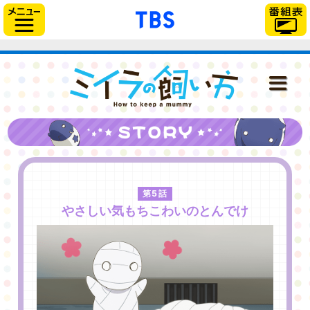
// Can also be used with $(document).ready()
「TBSテレビ」トップ
サイドメニュー
ミイラの飼い
NEWS
ONAIR
第5話
STAFF＆CAST
やさしい気もちこわいのとんでけ
STORY
CHARACTER
DISC