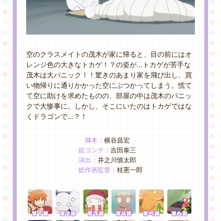
GOODS&EVENT
SPECIAL
空のクラスメイトの茂木が家に帰ると、目の前にはオ
レンジ色の大きなトカゲ！？の姿が…
トカゲが苦手な
茂木は大パニック！！
驚きのあまり家を飛び出し、買
い物帰りに通りかかった空にぶつかってしまう。
慌て
て空に助けを求めたものの、部屋の中は茂木のパニッ
クで大惨事に。
しかし、そこにいたのはトカゲではな
くドラゴンで…？！
脚本：
横谷昌宏
絵コンテ：
吉田泰三
演出：
井之川慎太郎
総作画監督：
桂憲一郎