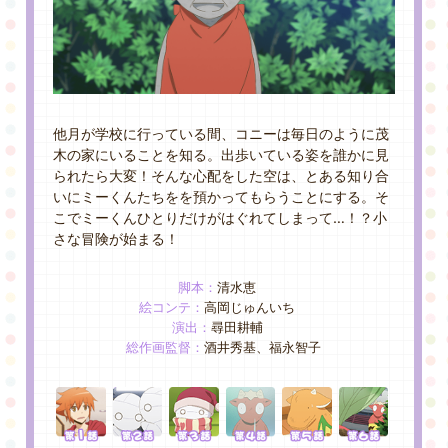
GOODS&EVENT
SPECIAL
他月が学校に行っている間、
コニーは毎日のように茂
木の家にいることを知る。
出歩いている姿を誰かに見
られたら大変！そんな心配をした空は、
とある知り合
いにミーくんたちをを預かってもらうことにする。
そ
こでミーくんひとりだけがはぐれてしまって…！？
小
さな冒険が始まる！
脚本：
清水恵
絵コンテ：
高岡じゅんいち
演出：
尋田耕輔
総作画監督：
酒井秀基、福永智子