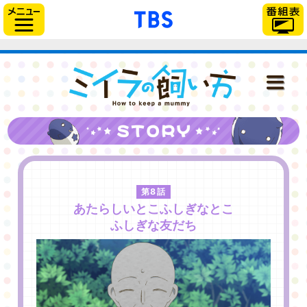
// Can also be used with $(document).ready()
「TBSテレビ」トップ
サイドメニュー
ミイラの飼い
NEWS
ONAIR
第8話
STAFF＆CAST
あたらしいとこふしぎなとこ
ふしぎな友だち
STORY
CHARACTER
DISC