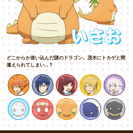
GOODS&EVENT
SPECIAL
どこからか迷い込んだ謎のドラゴン。
茂木にトカゲと
間
違えられてしまい…？