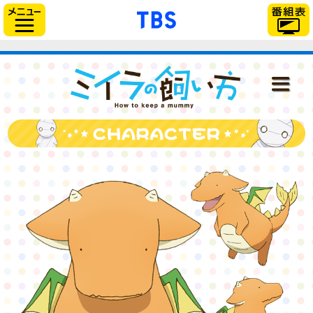
「TBSテレビ」トップ
サイドメニュー
ミイラの飼い
NEWS
ONAIR
STAFF＆CAST
STORY
CHARACTER
DISC