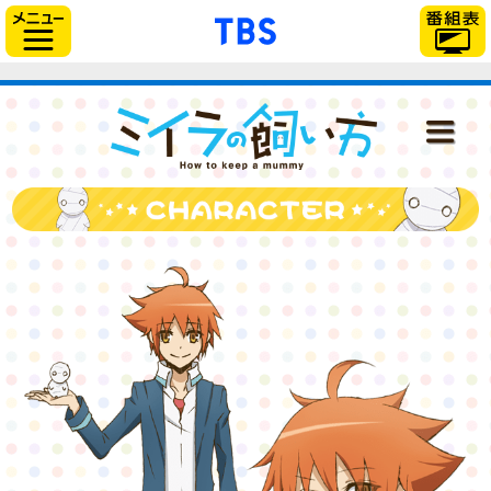
「TBSテレビ」トップ
サイドメニュー
ミイラの飼い
NEWS
ONAIR
STAFF＆CAST
STORY
CHARACTER
DISC