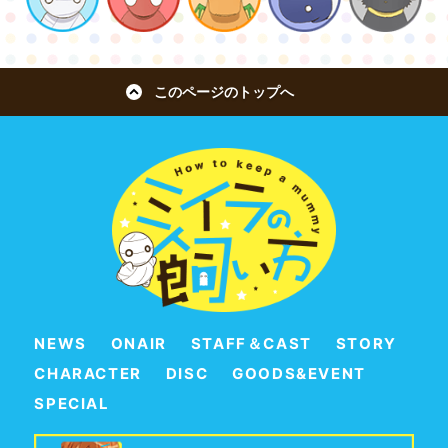
このページのトップへ
NEWS
ONAIR
STAFF＆CAST
STORY
CHARACTER
DISC
GOODS&EVENT
SPECIAL