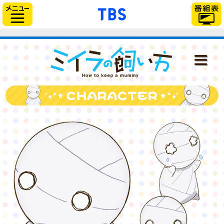
「TBSテレビ」トップ
サイドメニュー
ミイラの飼い
NEWS
ONAIR
STAFF＆CAST
STORY
CHARACTER
DISC