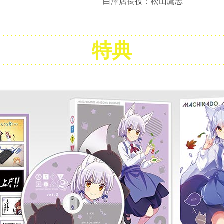
白澤店長役：松山鷹志
特典