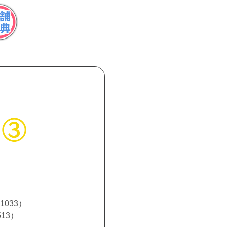
51033）
513）