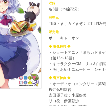
収録
各3話（本編72分）
発売元
TBS・まちカドまぞく 2丁目製
販売元
ポニーキャニオン
◆ 映像特典 ◆
・ショートアニメ「まちカドまぞく
（第13〜18話）
・キャラクターCM リコ＆白澤店
・あけおめミニムービー シャミ子v
◆ 音声特典 ◆
・オーディオコメンタリー（第8
桜井弘明監督
吉田優子役：小原好美
リコ役：伊藤彩沙