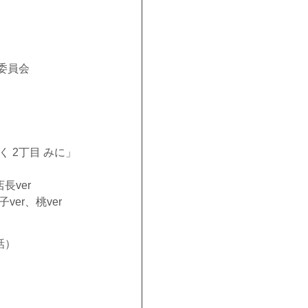
作委員会
 2丁目 みに」
長ver
er、桃ver
話）