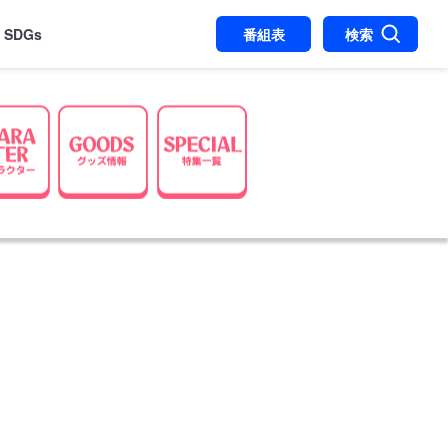
SDGs
番組表
検索
ッケージ情報 Blu-ray＆DVD