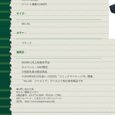
イベント価格12,000円
サイズ：
M/L/XL
カラー：
ブラック
発売日：
2010年11月上旬発売予定
※イベント・GEE!限定
※初回生産分限定商品
※2010年8月13日(金)～15日(日)「コミックマーケット78」開催、
『No.545 ジーストア』ブースにて先行発売商品です
■お問い合わせ先
□コスパ通販センター
□電話番号：03-3770-3699（平日10～17時）
□ホームページ：二次元コスパホームページ
□URL http://www.nijigencospa.com/