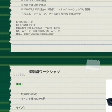
※イベント・GEE!限定
※初回生産分限定商品
※2010年8月13日(金)～15日(日)「コミックマーケット78」開催、
『No.545 ジーストア』ブースにて先行発売商品です
■お問い合わせ先
□コスパ通販センター
□電話番号：03-3770-3699（平日10～17時）
□ホームページ：二次元コスパホームページ
□URL http://www.nijigencospa.com/
澪刺繍ワークシャツ
価格：
12,600円(税込)
イベント価格12,000円
サイズ：