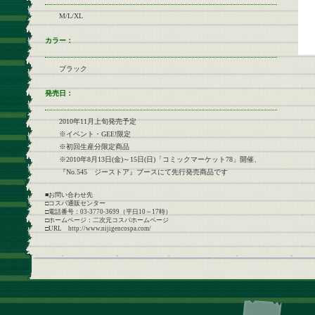
M/L/XL
カラー：
ブラック
発売日：
2010年11月上旬発売予定
※イベント・GEE!限定
※初回生産分限定商品
※2010年8月13日(金)～15日(日)「コミックマーケット78」開催、
『No.545 ジーストア』ブースにて先行発売商品です
■お問い合わせ先
□コスパ通販センター
□電話番号：03-3770-3699（平日10～17時）
□ホームページ：二次元コスパホームページ
□URL http://www.nijigencospa.com/