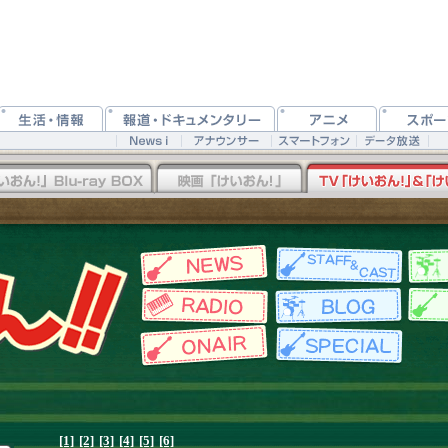
[1]
[2]
[3]
[4]
[5]
[6]