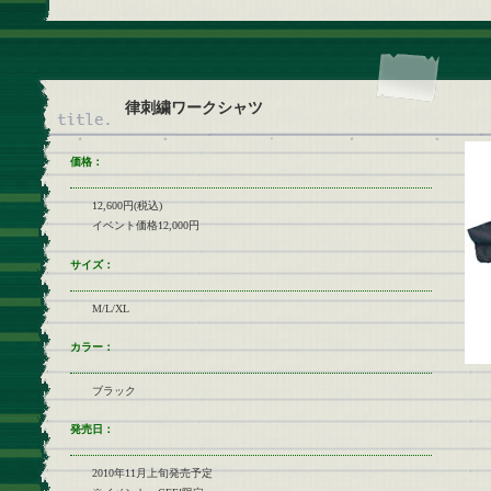
律刺繍ワークシャツ
価格：
12,600円(税込)
イベント価格12,000円
サイズ：
M/L/XL
カラー：
ブラック
発売日：
2010年11月上旬発売予定