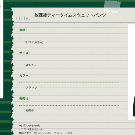
放課後ティータイムスウェットパンツ
価格：
3,990円(税込)
サイズ：
M/L/XL
カラー：
ブラック
発売日：
発売中
■お問い合わせ先
□コスパ通販センター
□電話番号：03-3770-3699（平日10～17時）