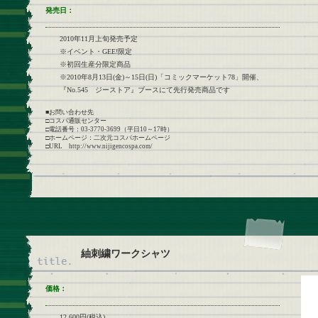
発売日：
2010年11月上旬発売予定
※イベント・GEE!限定
※初回生産分限定商品
※2010年8月13日(金)～15日(日)「コミックマーケット78」開催、
『No.545 ジーストア』ブースにて先行発売商品です
■お問い合わせ先
□コスパ通販センター
□電話番号：03-3770-3699（平日10～17時）
□ホームページ：二次元コスパホームページ
□URL http://www.nijigencospa.com/
紬刺繍ワークシャツ
価格：
12,600円(税込)