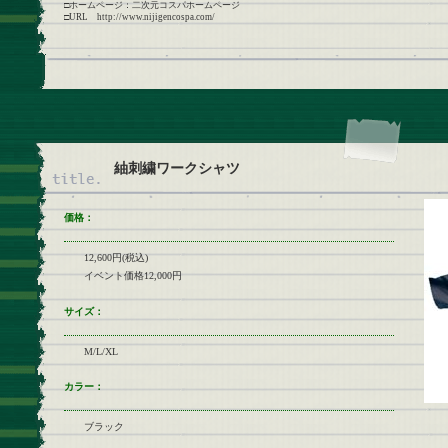
□ホームページ：二次元コスパホームページ
□URL http://www.nijigencospa.com/
紬刺繍ワークシャツ
価格：
12,600円(税込)
イベント価格12,000円
サイズ：
M/L/XL
カラー：
ブラック