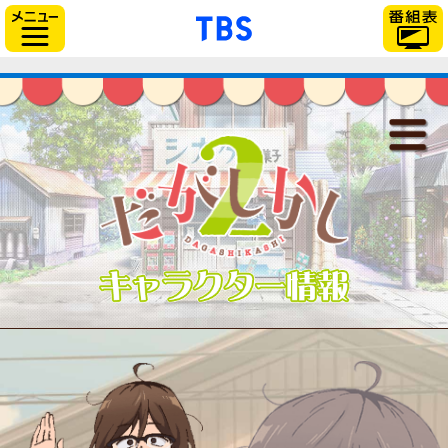
「TBSテレビ」トップ
サイドメニュー
だがしかし2
最新情報
放送情報
スタッフ＆キャスト
キャラクター
あらすじ
登場人物
音楽情報
関連商品