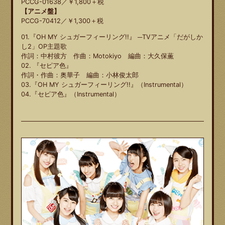
PCCG-01638／￥1,800＋税
【アニメ盤】
PCCG-70412／￥1,300＋税
01.『OH MY シュガーフィーリング!!』 ─TVアニメ「だがしか
し2」OP主題歌
作詞：中村彼方 作曲：Motokiyo 編曲：大久保薫
02. 『セピア色』
作詞・作曲：奥華子 編曲：小林俊太郎
03.『OH MY シュガーフィーリング!!』（Instrumental）
04.『セピア色』（Instrumental）