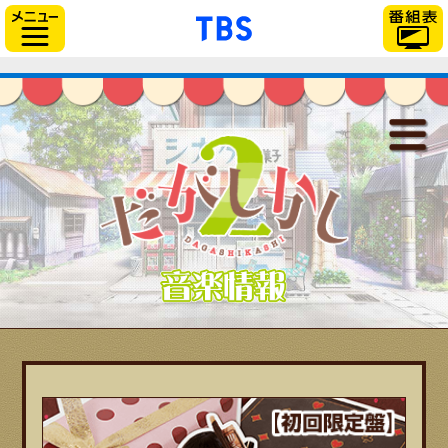
「TBSテレビ」トップ
サイドメニュー
だがしかし2
最新情報
放送情報
スタッフ＆キャスト
音楽情報
あらすじ
登場人物
音楽情報
関連商品