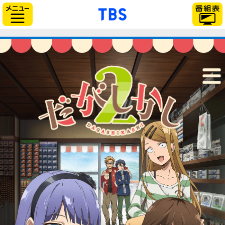
「TBSテレビ」トップ
サイドメニュー
最新情報
放送情報
だがしかし
スタッフ＆キャスト
あらすじ
登場人物
音楽情報
関連商品