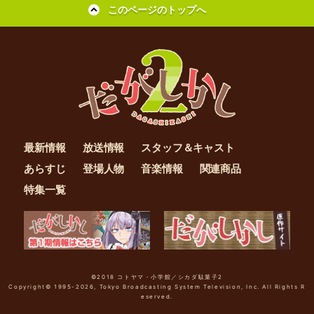
このページのトップへ
2018.05.09
「だがしかし２」全12話一挙放送決定！
2018.05.03
オッティモフェスタ！２ チケット先行発売決定！
2018.04.26
最新情報
放送情報
スタッフ＆キャスト
「だがしかし」ミッドナイトDA・GA・SHI SHO
あらすじ
登場人物
音楽情報
関連商品
W！２ 第４回 放送決定！
特集一覧
2018.04.06
グッズ情報更新
2018.03.27
©2018 コトヤマ・小学館／シカダ駄菓子2
TBS 3月29日 #12 放送時間変更
Copyright©
1995-2026, Tokyo Broadcasting System Television, Inc. All Rights R
eserved.