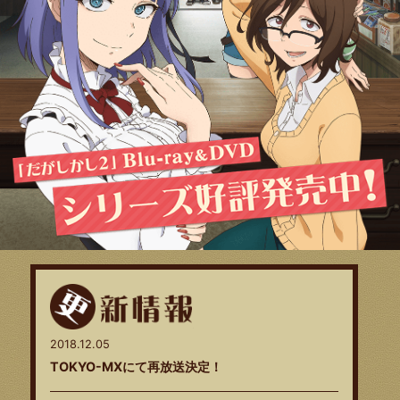
特集一覧
B
更新情報
2018.12.05
TOKYO-MXにて再放送決定！