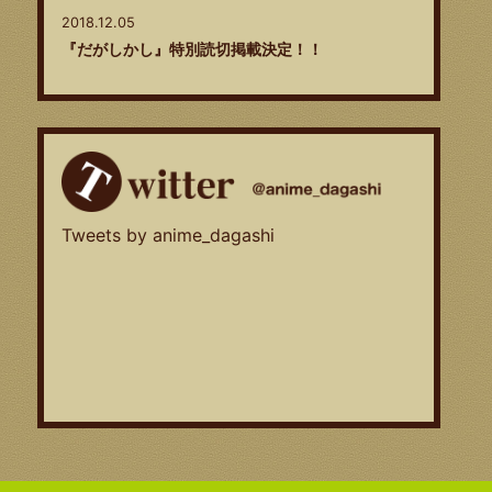
2018.12.05
『だがしかし』特別読切掲載決定！！
2018.06.14
「オッティモフェスタ！２」イベントグッズ事後物
販開始！
Twitter
2018.05.31
Tweets by anime_dagashi
オッティモフェスタ！2 チケット当日販売決定！
2018.05.17
だがしかし2 オッティモフェスタ！２ グッズ情
報
2018.05.17
オッティモフェスタ！２ チケット一般発売決定！