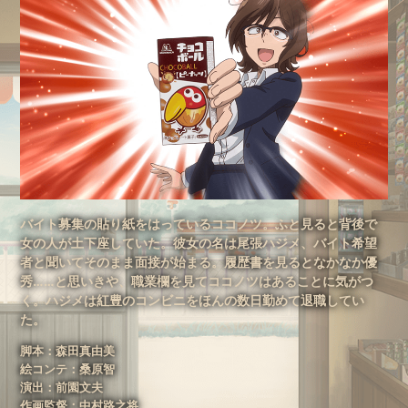
特集一覧
バイト募集の貼り紙をはっているココノツ。ふと見ると背後で
女の人が土下座していた。彼女の名は尾張ハジメ、バイト希望
者と聞いてそのまま面接が始まる。履歴書を見るとなかなか優
秀……と思いきや、職業欄を見てココノツはあることに気がつ
く。ハジメは紅豊のコンビニをほんの数日勤めて退職してい
た。
脚本：森田真由美
絵コンテ：桑原智
演出：前園文夫
作画監督：中村路之将