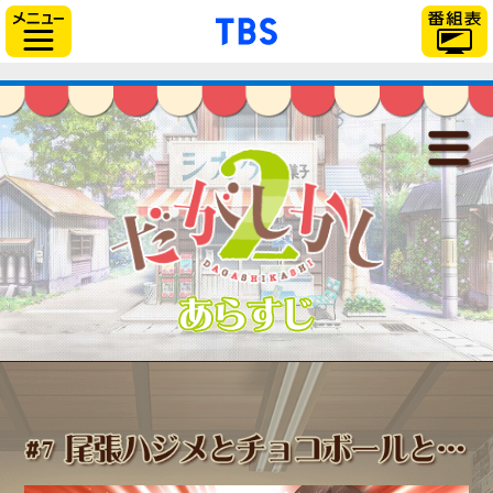
// Can also be used with $(document).ready()
「TBSテレビ」トップ
サイドメニュー
だがしかし2
最新情報
放送情報
スタッフ＆キャスト
あらすじ
あらすじ
登場人物
音楽情報
関連商品