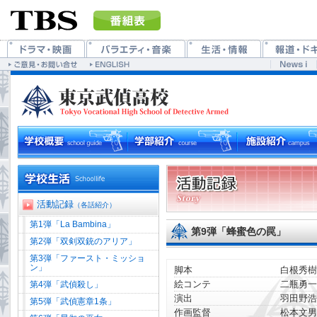
活動記録
（各話紹介）
第1弾「La Bambina」
第9弾「蜂蜜色の罠」
第2弾「双剣双銃のアリア」
第3弾「ファースト・ミッショ
ン」
脚本
白根秀樹
絵コンテ
二瓶勇一
第4弾「武偵殺し」
演出
羽田野浩
第5弾「武偵憲章1条」
作画監督
松本文男