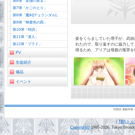
第6弾「星伽の巫女」
第7弾「かごのとり」
第8弾「魔剣[デュランダル]」
第9弾「蜂蜜色の罠」
第10弾「特訓」
第11弾「潜入」
姿をくらましていた理子が、武偵
れたので、取り返すのに協力して
第12弾「ブラド」
得るため、アリアは母親の冤罪を
PV
生徒紹介
備品
イベント
©2011 赤松
｜
TBSト
Copyright
©
1995-2026, Tokyo Broadca