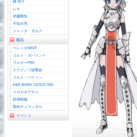
峰 理子
レキ
武藤剛気
不知火亮
ジャンヌ・ダルク
備品
ベレッタM92F
コルト・ガバメント
ワルサーP99
ドラグノフ狙撃銃
コルト・パイソン
H&K MARK 23(SOCOM)
イロカネアヤメ
防弾制服
聖剣デュランダル
イベント