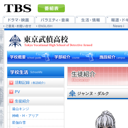
活動記録
（各話紹介）
PV
ジャンヌ・ダルク
生徒紹介
遠山キンジ
神崎・H・アリア
星伽白雪