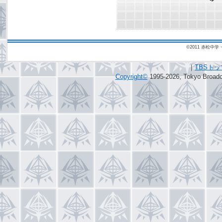
©2011 赤松
｜
TBSト
Copyright
©
1995-2026, Tokyo Broadca