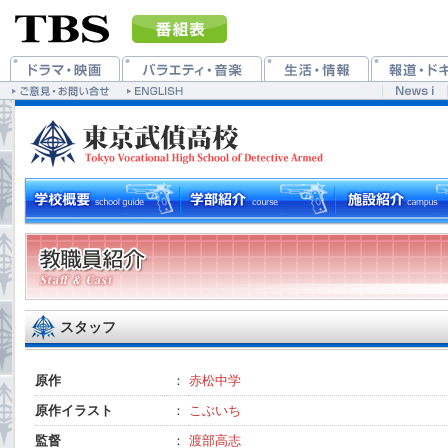
スタッフ
原作
：
赤松中学
原作イラスト
：
こぶいち
監督
：
渡部高志