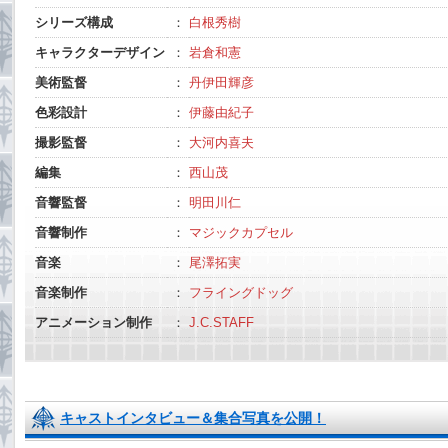
シリーズ構成
：
白根秀樹
キャラクターデザイン
：
岩倉和憲
美術監督
：
丹伊田輝彦
色彩設計
：
伊藤由紀子
撮影監督
：
大河内喜夫
編集
：
西山茂
音響監督
：
明田川仁
音響制作
：
マジックカプセル
音楽
：
尾澤拓実
音楽制作
：
フライングドッグ
アニメーション制作
：
J.C.STAFF
キャストインタビュー＆集合写真を公開！