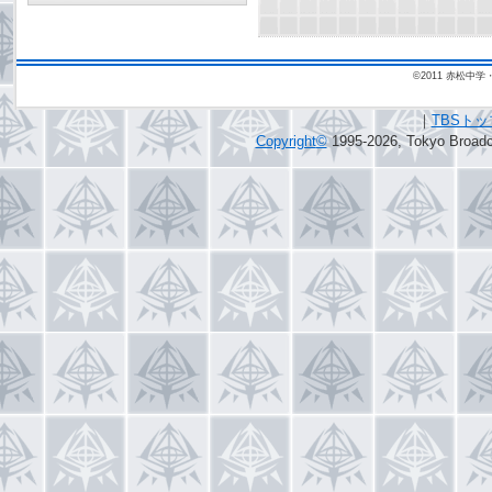
©2011 赤松
｜
TBSト
Copyright
©
1995-2026, Tokyo Broadca