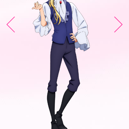
N
EWS
O
NAIR
S
TORY
S
TAFF&CAST
C
HARACTER
M
OVIE