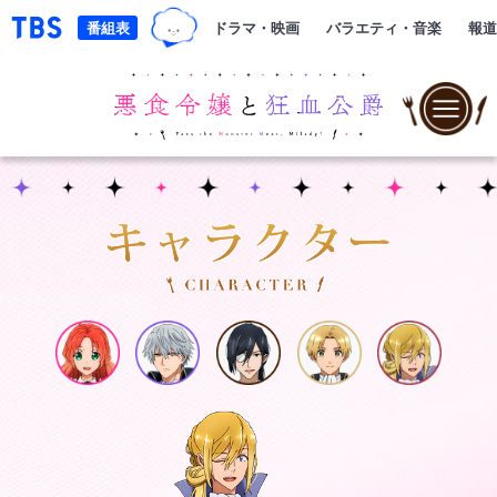
TBSグループキャラクター『ワクテ
「TBSテレビ｜ときめくときを。」トップページ
番組表
ドラマ・映画
バラエティ・音楽
報道
C