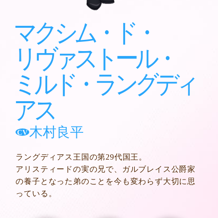
M
USIC
マクシム・ド・
B
lu-ray
リヴァストール・
B
OOKS
ミルド・ラングディ
S
PECIAL
アス
MENU CLOSE
木村良平
CV
ラングディアス王国の第29代国王。
アリスティードの実の兄で、
ガルブレイス公爵家
の養子となった弟のことを
今も変わらず大切に思
っている。