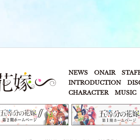
NEWS
ONAIR
STAF
五等分の花嫁∽
INTRODUCTION
DIS
CHARACTER
MUSIC