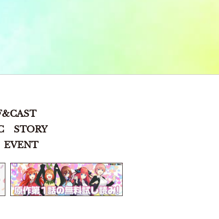
F&CAST
C
STORY
EVENT