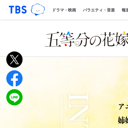
TBSグループキャラクター『ワクティ
「TBSテレビ｜ときめくときを。」トップペー
ドラマ・映画
バラエティ・音楽
報
INTRODUCTION