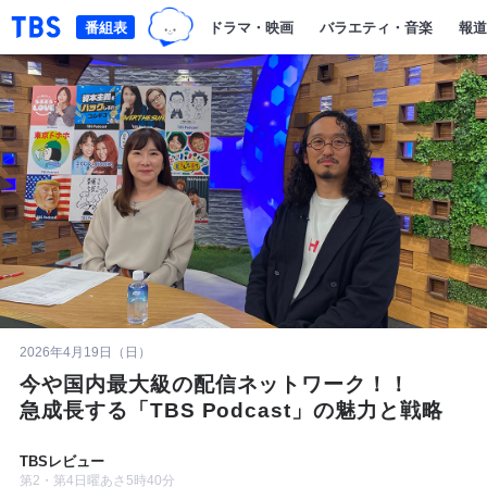
TBSグループキャラクター『ワクテ
「TBSテレビ｜ときめくときを。」トップページ
番組表
ドラマ・映画
バラエティ・音楽
報道
2026年4月19日（日）
今や国内最大級の配信ネットワーク！！
急成長する「TBS Podcast」の魅力と戦略
TBSレビュー
第2・第4日曜あさ5時40分