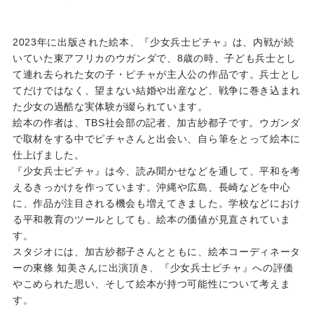
2023年に出版された絵本、『少女兵士ピチャ』は、内戦が続
いていた東アフリカのウガンダで、8歳の時、子ども兵士とし
て連れ去られた女の子・ピチャが主人公の作品です。兵士とし
てだけではなく、望まない結婚や出産など、戦争に巻き込まれ
た少女の過酷な実体験が綴られています。
絵本の作者は、TBS社会部の記者、加古紗都子です。ウガンダ
で取材をする中でピチャさんと出会い、自ら筆をとって絵本に
仕上げました。
『少女兵士ピチャ』は今、読み聞かせなどを通して、平和を考
えるきっかけを作っています。沖縄や広島、長崎などを中心
に、作品が注目される機会も増えてきました。学校などにおけ
る平和教育のツールとしても、絵本の価値が見直されていま
す。
スタジオには、加古紗都子さんとともに、絵本コーディネータ
ーの東條 知美さんに出演頂き、『少女兵士ピチャ』への評価
やこめられた思い、そして絵本が持つ可能性について考えま
す。