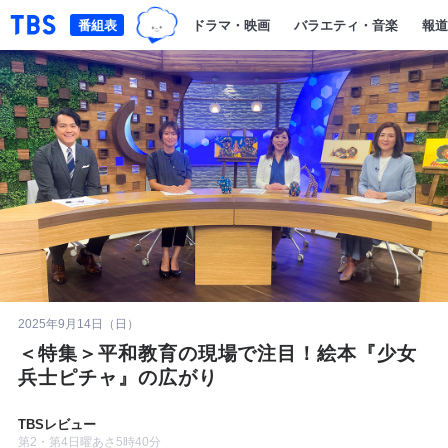
TBSグループキャラクター『ワクテ
「TBSテレビ｜ときめくときを。」トップページ
番組表
ドラマ・映画
バラエティ・音楽
報道
2025年9月14日（日）
＜特集＞平和教育の現場で注目！絵本『少女
兵士ピチャ』の広がり
TBSレビュー
第2・第4日曜あさ5時40分