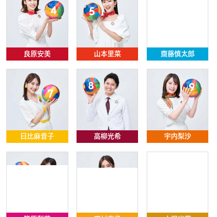
良原安美
山本里菜
齋藤慎太郎
日比麻音子
高柳光希
宇内梨沙