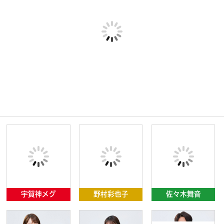
宇賀神メグ
野村彩也子
佐々木舞音