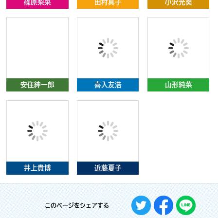
篠原梨菜
田村真子
小沢光葵
安住紳一郎
喜入友浩
山形純菜
井上貴博
近藤夏子
このページをシェアする