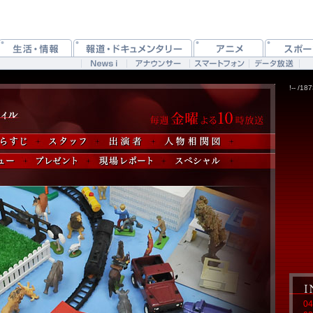
!-- /1
04