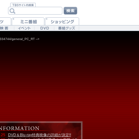
87334744/general_PC_RT -->
.25
DVD＆Blu-ray特典映像の詳細が決定!!