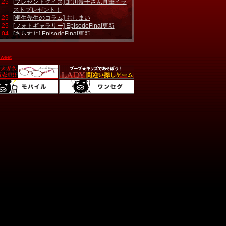
.25
[プレゼントクイズ] 北川景子さん直筆イラ
ストプレゼント！
.25
[桐生先生のコラム] おしまい
.25
[フォトギャラリー] EpisodeFinal更新
.04
[あらすじ] EpisodeFinal更新
.04
[プロファイリングQ&A] EpisodeFinal更新
.25
[キャラクタープロファイリング] 香月舞子
Tweet
更新
.25
[セット紹介] いつものレストラン更新
.18
公式モバイルサイト情報
.15
オリジナルグッズ登場！
.18
第4話、第5話ゲストに柳楽さん登場！
.07
TBSメロディにて主題歌配信！
.07
見逃し配信情報
.06
制作発表レポート
.06
[インタビュー] 小澤征悦さんアップ
.06
[インタビュー] 細田よしひこさんアップ
.06
[インタビュー] 岡本杏理さんアップ
.04
[インタビュー] ユースケ・サンタマリアさ
んアップ
.28
[インタビュー] 要潤さんアップ
.27
[インタビュー] 須藤理彩さんアップ
.26
[インタビュー] 平岡祐太さんアップ
.25
[インタビュー] 木村多江さんアップ
.24
[インタビュー] 北川景子さんアップ
.22
人物相関図アップ
.16
主題歌が決定しました！
.09
[現場レポート] オープン