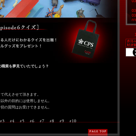
03
03
03
03
03
02
02
02
02
01
01
01
の職業を夢見ていたでしょう？
01
01
01
01
01
って代えさせて頂きます。
12
送以外の目的には使用しません。
12
一切の質問はお受けできません。
12
12
12
12
12
12