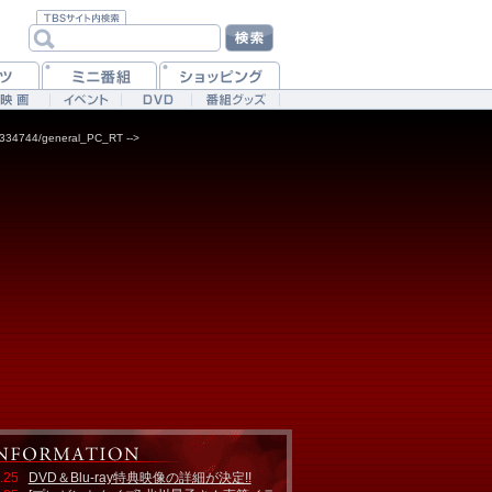
87334744/general_PC_RT -->
.25
DVD＆Blu-ray特典映像の詳細が決定!!