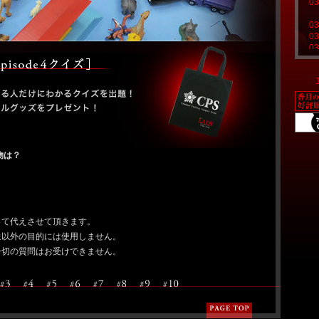
03
03
03
03
03
02
02
02
02
01
01
01
物は？
01
01
01
01
01
って代えさせて頂きます。
12
送以外の目的には使用しません。
12
一切の質問はお受けできません。
12
12
12
12
12
12