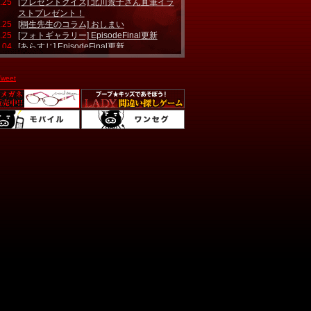
.25
[プレゼントクイズ] 北川景子さん直筆イラ
ストプレゼント！
.25
[桐生先生のコラム] おしまい
.25
[フォトギャラリー] EpisodeFinal更新
.04
[あらすじ] EpisodeFinal更新
.04
[プロファイリングQ&A] EpisodeFinal更新
.25
[キャラクタープロファイリング] 香月舞子
Tweet
更新
.25
[セット紹介] いつものレストラン更新
.18
公式モバイルサイト情報
.15
オリジナルグッズ登場！
.18
第4話、第5話ゲストに柳楽さん登場！
.07
TBSメロディにて主題歌配信！
.07
見逃し配信情報
.06
制作発表レポート
.06
[インタビュー] 小澤征悦さんアップ
.06
[インタビュー] 細田よしひこさんアップ
.06
[インタビュー] 岡本杏理さんアップ
.04
[インタビュー] ユースケ・サンタマリアさ
んアップ
.28
[インタビュー] 要潤さんアップ
.27
[インタビュー] 須藤理彩さんアップ
.26
[インタビュー] 平岡祐太さんアップ
.25
[インタビュー] 木村多江さんアップ
.24
[インタビュー] 北川景子さんアップ
.22
人物相関図アップ
.16
主題歌が決定しました！
.09
[現場レポート] オープン