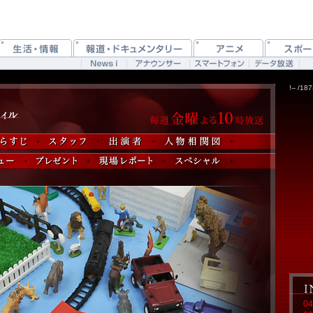
!-- /1
04