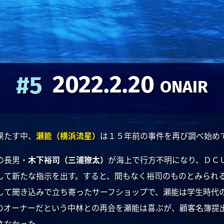
2022.2.20
#5
ONAIR
果たす中、
瀬能（横浜流星）
は１５年前の事件を再び調べ始め
の長男・
木下裕司（三浦獠太）
が海上で行方不明になり、ＤＣ
して新たな指示を出す。すると、間もなく裕司のものとみられ
して聞き込みで立ち寄ったサーフショップで、瀬能は学生時代
のオーナーだという中林との再会を瀬能は喜ぶが、顧客名簿提
さなかった。