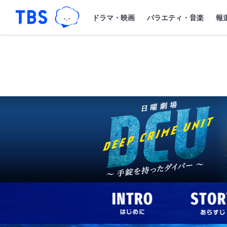
TBSグループキャラクター『ワクティ
「TBSテレビ｜ときめくときを。」トップペー
ドラマ・映画
バラエティ・音楽
報