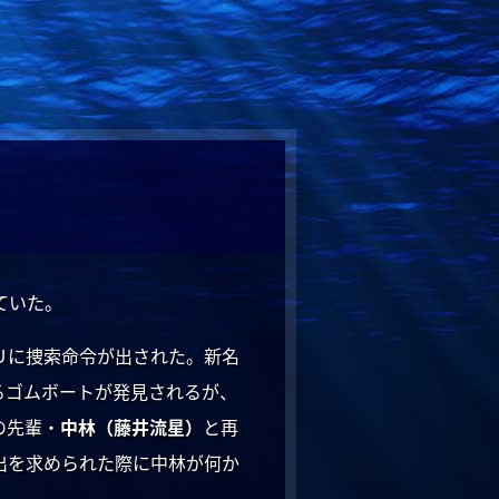
ていた。
Ｕに捜索命令が出された。新名
るゴムボートが発見されるが、
の先輩・
中林（藤井流星）
と再
出を求められた際に中林が何か