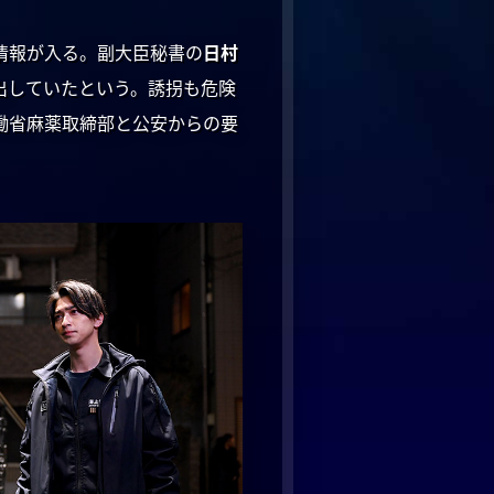
情報が入る。副大臣秘書の
日村
出していたという。誘拐も危険
働省麻薬取締部と公安からの要