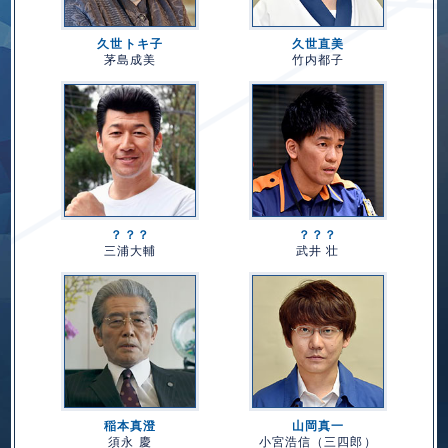
久世トキ子
久世直美
茅島成美
竹内都子
？？？
？？？
三浦大輔
武井 壮
稲本真澄
山岡真一
須永 慶
小宮浩信（三四郎）