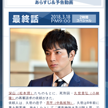
深山（松本潤）
たちのもとに、死刑囚・
久世貴弘（小林
隆）
の再審請求の依頼がきた。
依頼人は、久世の息子・
亮平（中島裕翔）
。久世は8年前に
妻を殺害後、放火したとして「建造物放火及び殺人罪」で