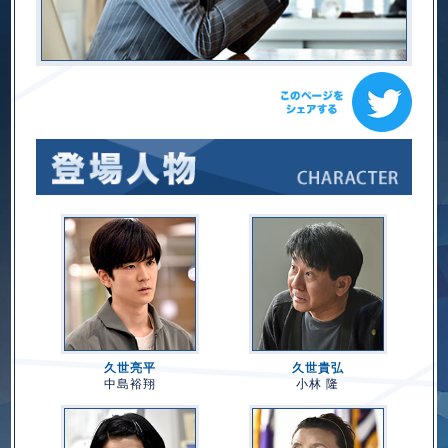
久世亮平
久世貴弘
中島裕翔
小林 隆