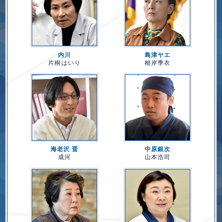
内川
島津ヤエ
片桐はいり
根岸季衣
海老沢 晋
中原銀次
成河
山本浩司