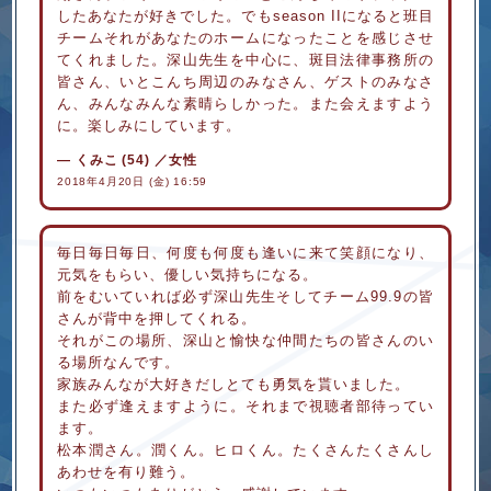
したあなたが好きでした。でもseason IIになると班目
チームそれがあなたのホームになったことを感じさせ
てくれました。深山先生を中心に、斑目法律事務所の
皆さん、いとこんち周辺のみなさん、ゲストのみなさ
ん、みんなみんな素晴らしかった。また会えますよう
に。楽しみにしています。
くみこ
(54)
／女性
2018年4月20日 (金) 16:59
毎日毎日毎日、何度も何度も逢いに来て笑顔になり、
元気をもらい、優しい気持ちになる。
前をむいていれば必ず深山先生そしてチーム99.9の皆
さんが背中を押してくれる。
それがこの場所、深山と愉快な仲間たちの皆さんのい
る場所なんです。
家族みんなが大好きだしとても勇気を貰いました。
また必ず逢えますように。それまで視聴者部待ってい
ます。
松本潤さん。潤くん。ヒロくん。たくさんたくさんし
あわせを有り難う。