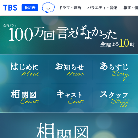
TBSグループキャラクター『ワクティ』
「TBSテレビ｜ときめくときを。」トップページ
番組表
ドラマ・映画
バラエティ・音楽
報道・
は
お
あ
じめに
知らせ
らすじ
About
News
Story
相
キ
ス
関図
ャスト
タッフ
Chart
Cast
Staff