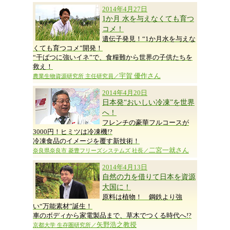
2014年4月27日
1か月 水を与えなくても育つ
コメ！
遺伝子発見！“1か月水を与えな
くても育つコメ”開発！
“干ばつに強いイネ”で、食糧難から世界の子供たちを
救え！
宇賀 優作さん
農業生物資源研究所 主任研究員／
2014年4月20日
日本発“おいしい冷凍”を世界
へ！
フレンチの豪華フルコースが
3000円！ヒミツは冷凍機!?
冷凍食品のイメージを覆す新技術！
二宮一就さん
奈良県奈良市 菱豊フリーズシステムズ 社長／
2014年4月13日
自然の力を借りて日本を資源
大国に！
原料は植物！ 鋼鉄より強
い“万能素材”誕生！
車のボディから家電製品まで、草木でつくる時代へ!?
矢野浩之教授
京都大学 生存圏研究所／