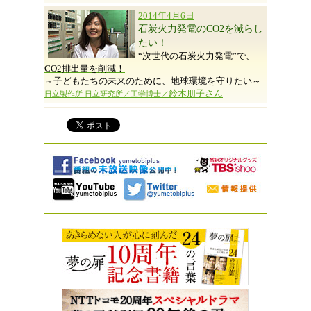
2014年4月6日
石炭火力発電のCO2を減らし
たい！
“次世代の石炭火力発電”で、
CO2排出量を削減！
～子どもたちの未来のために、地球環境を守りたい～
鈴木朋子さん
日立製作所 日立研究所／工学博士／