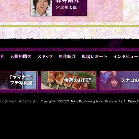
Sトップページ
｜
サイトマップ
｜
Copyright
©
1995-2026, Tokyo Broadcasting System Television, Inc. All Rights R