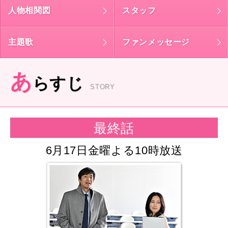
人物相関図
スタッフ
主題歌
ファンメッセージ
あ
らすじ
STORY
最終話
6月17日金曜よる10時放送