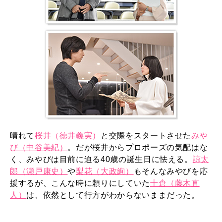
晴れて
桜井（徳井義実）
と交際をスタートさせた
みや
び（中谷美紀）
。だが桜井からプロポーズの気配はな
く、みやびは目前に迫る40歳の誕生日に怯える。
諒太
郎（瀬戸康史）
や
梨花（大政絢）
もそんなみやびを応
援するが、こんな時に頼りにしていた
十倉（藤木直
人）
は、依然として行方がわからないままだった。