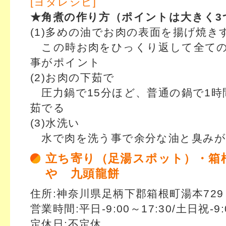
[ヨダレシピ]
★角煮の作り方（ポイントは大きく3
(1)多めの油でお肉の表面を揚げ焼き
この時お肉をひっくり返して全ての
事がポイント
(2)お肉の下茹で
圧力鍋で15分ほど、普通の鍋で1時
茹でる
(3)水洗い
水で肉を洗う事で余分な油と臭みが
立ち寄り（足湯スポット）・箱
や 九頭龍餅
住所:神奈川県足柄下郡箱根町湯本729
営業時間:平日-9:00～17:30/土日祝-9:
定休日:不定休