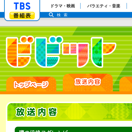
「TBSテレビ」トップページ
ドラマ・映画
バラエティ・音楽
番組表
検索