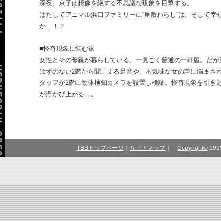
深夜、京子は想像を絶する不思議な現象を目撃する。
はたしてアニマル浜口ファミリーに“座敷わらし”は、そして幸
か…！？
■怪奇現象に悩む家
女性とその母親が暮らしている、一見ごく普通の一軒屋。だが
はずのない2階から聞こえる足音や、不気味な女の声に悩まさ
タッフが2階に動体検知カメラを設置し検証。怪奇現象を引き
が浮かび上がる…。
｜
TBSトップページ
｜
サイトマップ
｜
Copyright
©
1995