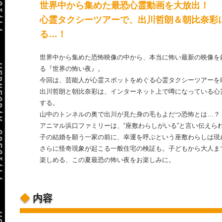
世界中から集めた最恐心霊動画を大放出！
心霊タクシーツアーで、出川哲朗＆朝比奈彩
る…！
世界中から集めた恐怖映像の中から、本当に怖い最新の映像を
る『世界の怖い夜』。
今回は、芸能人が心霊スポットをめぐる心霊タクシーツアーを
出川哲朗と朝比奈彩は、インターネット上で噂になっている心
する。
山中のトンネルの奥で出川が見た身の毛もよだつ恐怖とは…？
アニマル浜口ファミリーは、“座敷わらしがいる”と言い伝えら
子の結婚を願う一家の前に、幸運を呼ぶという座敷わらしは現
さらに怪奇現象が起こる一般住宅の検証も。子どもから大人ま
楽しめる、この夏最恐の怖い夜をお楽しみに。
◆
内容