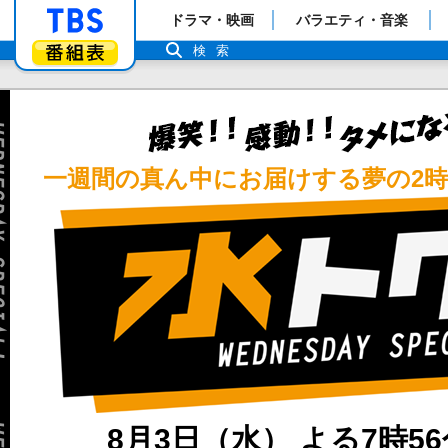
「TBSテレビ」トップページ
ドラマ・映画
バラエティ・音楽
番組表
検索
一週間の真ん中にお届けする夢の2
8月3日（水） よる7時5