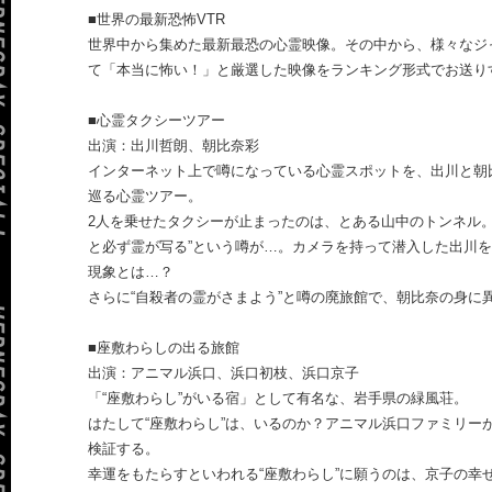
■世界の最新恐怖VTR
世界中から集めた最新最恐の心霊映像。その中から、様々なジ
て「本当に怖い！」と厳選した映像をランキング形式でお送り
■心霊タクシーツアー
出演：出川哲朗、朝比奈彩
インターネット上で噂になっている心霊スポットを、出川と朝
巡る心霊ツアー。
2人を乗せたタクシーが止まったのは、とある山中のトンネル。
と必ず霊が写る”という噂が…。カメラを持って潜入した出川
現象とは…？
さらに“自殺者の霊がさまよう”と噂の廃旅館で、朝比奈の身に
■座敷わらしの出る旅館
出演：アニマル浜口、浜口初枝、浜口京子
「“座敷わらし”がいる宿」として有名な、岩手県の緑風荘。
はたして“座敷わらし”は、いるのか？アニマル浜口ファミリー
検証する。
幸運をもたらすといわれる“座敷わらし”に願うのは、京子の幸