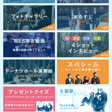
2017.03.21
ドーナツホール演奏曲を公開しました！
2017.03.14
『カルテット』DVDを抽選で20名様にプレゼント！
2017.03.11
『カルテット』×弦楽四重奏 コラボイベントの模様をUPしまし
た！
2017.03.06
『カルテット』LINEスタンプ 第2弾発売中！
2017.02.27
データ放送実施中！
2017.02.22
主題歌「おとなの掟」ハイレゾ音源とRBT（呼び出し音）の配信
スタート！
2017.02.21
『カルテット』シナリオブックの発売が決定！
2017.02.21
『カルテット』ピアノ･ソロ楽譜集の発売が決定！
2017.02.14
『カルテット』公式メモリアルBOOK予約受け付け中&表紙初公
開！