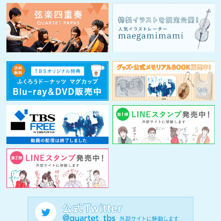
2017.02.10
番組オリジナルグッズ発売決定！
2017.02.10
番宣情報を更新しました！
2017.02.09
オリジナル・サウンドトラック発売決定！
2017.02.06
『カルテット』LINEスタンプ発売中！
2017.02.06
TBSスマホサイトにてメインテーマ配信中！
2017.01.23
第2回 4ショットインタビューを公開しました！
2017.01.17
弦楽四重奏QUARTET PAPASを紹介します！
2017.01.17
「カルテット」×「はらドーナッツ」コラボ情報！
2017.01.14
待望の主題歌がついに決定！
2017.01.12
イラストレーター・maegamimamiがポスタービジュアルに沿っ