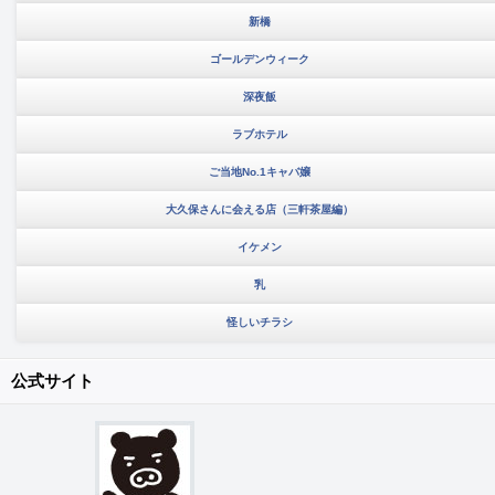
新橋
ゴールデンウィーク
深夜飯
ラブホテル
ご当地No.1キャバ嬢
大久保さんに会える店（三軒茶屋編）
イケメン
乳
怪しいチラシ
公式サイト