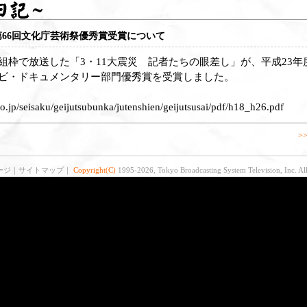
第66回文化庁芸術祭優秀賞受賞について
組枠で放送した「3・11大震災 記者たちの眼差し」が、平成23年度
ビ・ドキュメンタリー部門優秀賞を受賞しました。
.jp/seisaku/geijutsubunka/jutenshien/geijutsusai/pdf/h18_h26.pdf
>
ージ
｜
サイトマップ
｜
Copyright(C)
1995-2026, Tokyo Broadcasting System Television, Inc. All