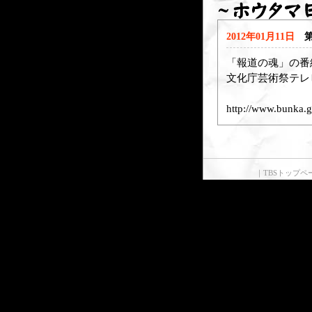
2012年01月11日
「報道の魂」の番
文化庁芸術祭テレ
http://www.bunka.go
｜
TBSトップペ