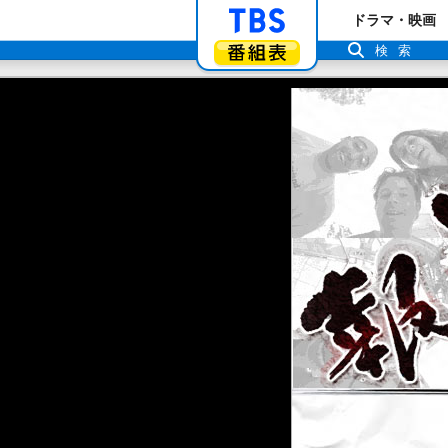
「TBSテレビ」ト
ドラマ・映画
番組表
検索