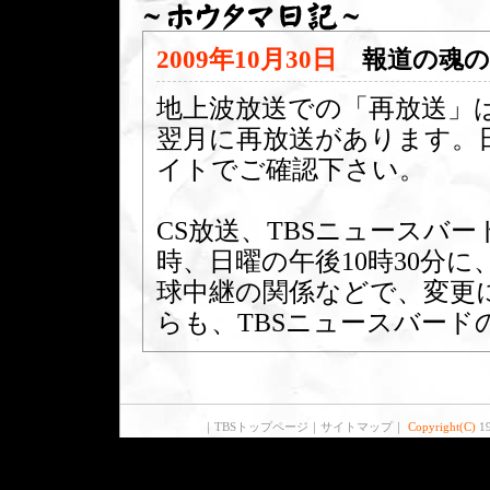
2009年10月30日
報道の魂
地上波放送での「再放送」は
翌月に再放送があります。日
イトでご確認下さい。
CS放送、TBSニュースバ
時、日曜の午後10時30分
球中継の関係などで、変更
らも、TBSニュースバー
｜
TBSトップページ
｜
サイトマップ
｜
Copyright(C)
19