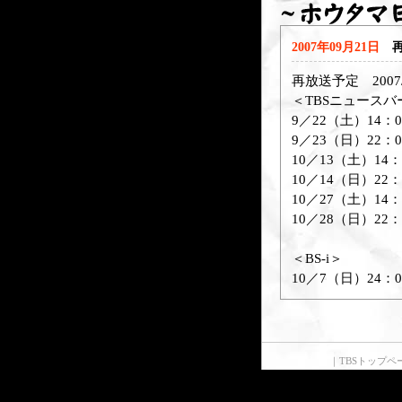
2007年09月21日
再
再放送予定 2007/
＜TBSニュースバ
9／22（土）14：
9／23（日）22
10／13（土）1
10／14（日）2
10／27（土）1
10／28（日）2
＜BS-i＞
10／7（日）24
｜
TBSトップペ