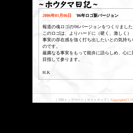
2006年01月06日
'06年ロゴ新バージョン
報道の魂ロゴの'06バージョンをつくりまし
このロゴは、よりハードに（硬く、激しく）
事実の存在感を強く打ち出したいとの気持ち
のです。
厳粛なる事実をもって能弁に語らしめ、心に
目指して参ります。
H.K
｜
TBSトップページ
｜
サイトマップ
｜
Copyright(C)
19