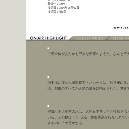
登録年：1980
放送日：1996年06月02日
放送回：第8回
「島全体があたかも巨大な要塞のようだ。なんと巨
地中海に浮かぶ城塞都市・バレッタは、16世紀にヨ
街。都市のすべてが人類の遺産に指定された、世界
聖ヨハネ大聖堂の床は、大理石でモザイク模様をほ
いる。その数は357。現在、修復作業が行なわれて
するのに７ケ月かかる。