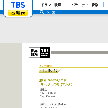
「TBSテレビ」トップページ
ドラマ・映画
バラエティ・音楽
番組表
検索
第8回1996年06月02日
バレッタ旧市街（マルタ）
遺産名：
バレッタ旧市街
City of Valletta
所在地：マルタ（Malta）
分 類：C(i)C(vi)