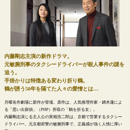
内藤剛志主演の新作ドラマ。
元敏腕刑事のタクシードライバーが殺人事件の謎を
追う。
手掛かりは特徴ある変わり折り鶴。
鶴が誘う50年を隔てた人々の愛憎とは…
月曜名作劇場に新作が登場。原作は、人気推理作家・鏑木蓮によ
る「思い出探偵」（PHP）所収の「鶴を折る女」。
内藤剛志演じる主人公の実相浩二郎は、京都で営業するタクシー
ドライバー。元京都府警の敏腕刑事で、正義感が強く人情に厚い