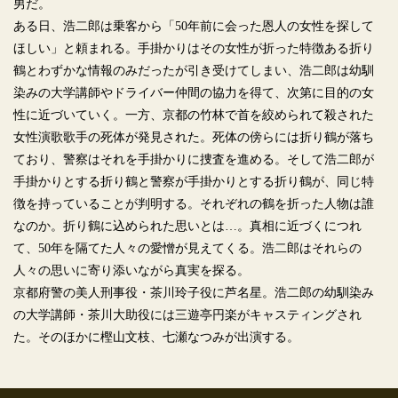
男だ。
ある日、浩二郎は乗客から「50年前に会った恩人の女性を探して
ほしい」と頼まれる。手掛かりはその女性が折った特徴ある折り
鶴とわずかな情報のみだったが引き受けてしまい、浩二郎は幼馴
染みの大学講師やドライバー仲間の協力を得て、次第に目的の女
性に近づいていく。一方、京都の竹林で首を絞められて殺された
女性演歌歌手の死体が発見された。死体の傍らには折り鶴が落ち
ており、警察はそれを手掛かりに捜査を進める。そして浩二郎が
手掛かりとする折り鶴と警察が手掛かりとする折り鶴が、同じ特
徴を持っていることが判明する。それぞれの鶴を折った人物は誰
なのか。折り鶴に込められた思いとは…。真相に近づくにつれ
て、50年を隔てた人々の愛憎が見えてくる。浩二郎はそれらの
人々の思いに寄り添いながら真実を探る。
京都府警の美人刑事役・茶川玲子役に芦名星。浩二郎の幼馴染み
の大学講師・茶川大助役には三遊亭円楽がキャスティングされ
た。そのほかに樫山文枝、七瀬なつみが出演する。